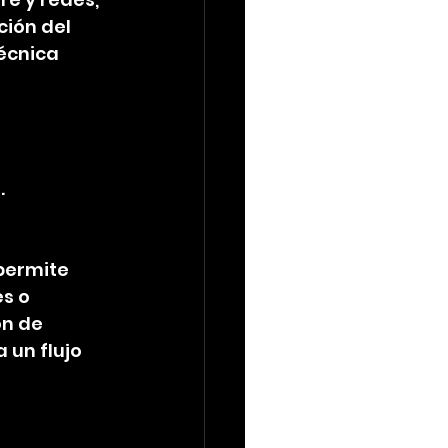
ión del 
écnica 
.
permite 
s o 
n de 
 un flujo 