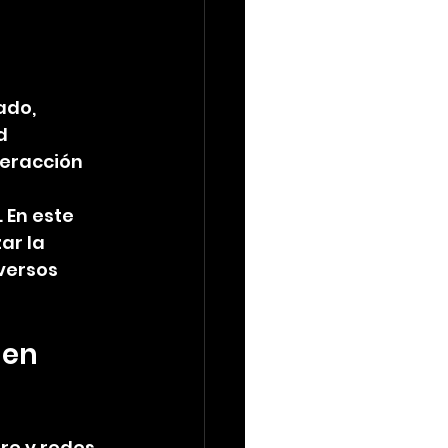
ado, 
d 
teracción 
 En este 
ar la 
versos 
en 
e y redes, 