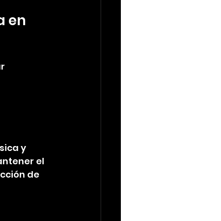
a en 
r 
sica y 
ntener el 
cción de 