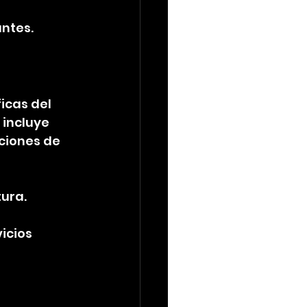
ntes.
icas del 
 incluye 
ciones de 
tura.
icios 