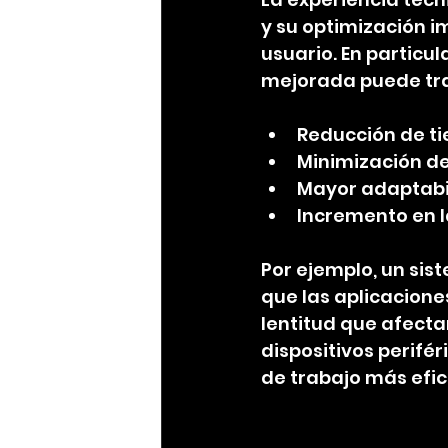
y su optimización i
usuario. En particul
mejorada puede tra
Reducción de ti
Minimización de 
Mayor adaptabil
Incremento en l
Por ejemplo, un sis
que las aplicacione
lentitud que afecta
dispositivos perifé
de trabajo más efic