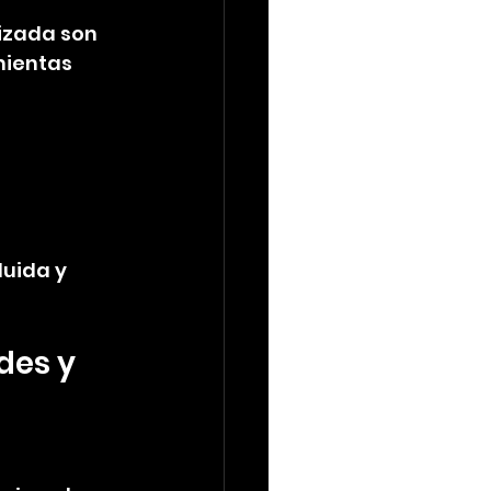
izada son 
mientas 
uida y 
des y 