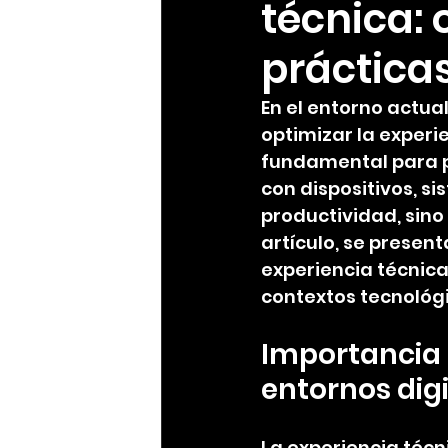
técnica:
práctica
En el entorno actua
optimizar la experi
fundamental para pr
con dispositivos, s
productividad, sino 
artículo, se presen
experiencia técnica,
contextos tecnológi
Importancia 
entornos dig
La experiencia técn