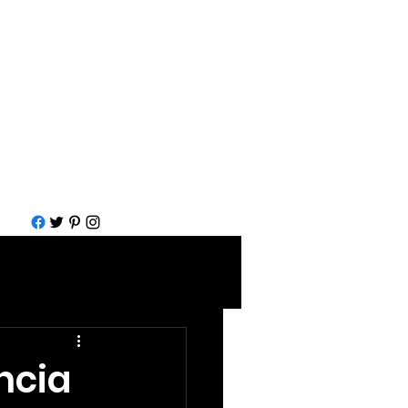
Call for help
1-877-583-7930
ncia