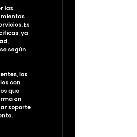
r las 
ramientas 
rvicios. Es 
ficas, ya 
ad, 
rse según 
ntes, los 
les con 
dos que 
orma en 
tar soporte 
ente.