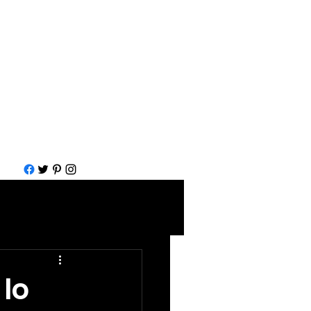
Call for help
1-877-583-7930
 lo