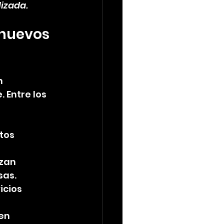
lizada.
 nuevos 
n 
 Entre los 
tos 
zan 
sas.
cios 
en 