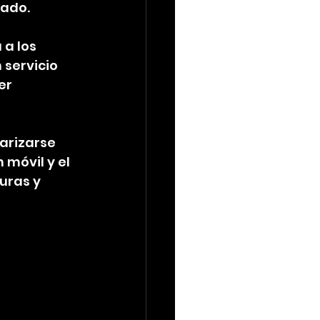
zado.
a los 
servicio 
er 
arizarse 
móvil y el 
uras y 