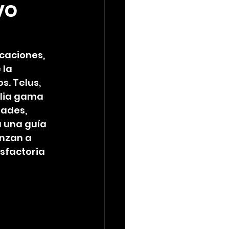
vo
caciones, 
la 
. Telus, 
lia gama 
ades, 
 una guía 
nzan a 
sfactoria 